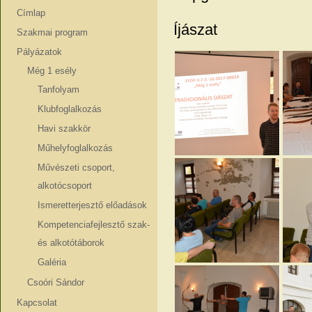
Címlap
Íjászat
Szakmai program
Pályázatok
Még 1 esély
Tanfolyam
Klubfoglalkozás
Havi szakkör
Műhelyfoglalkozás
Művészeti csoport,
alkotócsoport
Ismeretterjesztő előadások
Kompetenciafejlesztő szak-
és alkotótáborok
Galéria
Csoóri Sándor
Kapcsolat