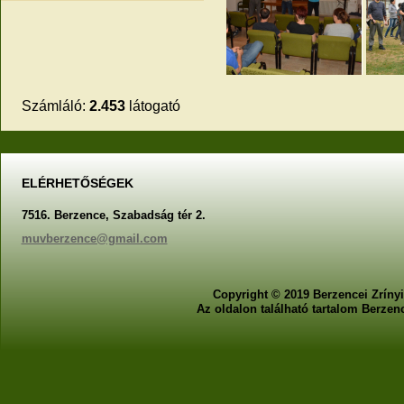
Számláló:
2.453
látogató
ELÉRHETŐSÉGEK
7516. Berzence, Szabadság tér 2.
muvberzence@gmail.com
Copyright © 2019 Berzencei Zrínyi
Az oldalon található tartalom Berzen