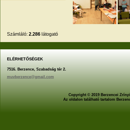
Számláló:
2.286
látogató
ELÉRHETŐSÉGEK
7516. Berzence, Szabadság tér 2.
muvberzence@gmail.com
Copyright © 2019 Berzencei Zrínyi
Az oldalon található tartalom Berzen