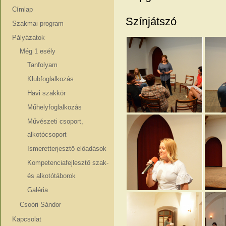
Címlap
Színjátszó
Szakmai program
Pályázatok
Még 1 esély
Tanfolyam
Klubfoglalkozás
Havi szakkör
Műhelyfoglalkozás
Művészeti csoport,
alkotócsoport
Ismeretterjesztő előadások
Kompetenciafejlesztő szak-
és alkotótáborok
Galéria
Csoóri Sándor
Kapcsolat