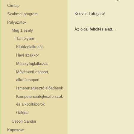
Címlap
Kedves Látogató!
Szakmai program
Pályázatok
Az oldal feltöltés alatt...
Még 1 esély
Tanfolyam
Klubfoglalkozás
Havi szakkör
Műhelyfoglalkozás
Művészeti csoport,
alkotócsoport
Ismeretterjesztő előadások
Kompetenciafejlesztő szak-
és alkotótáborok
Galéria
Csoóri Sándor
Kapcsolat