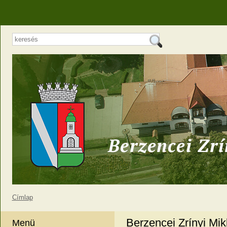
Címlap
Berzencei Zrínyi Mi
Menü