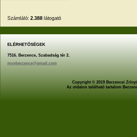
Számláló:
2.388
látogató
ELÉRHETŐSÉGEK
7516. Berzence, Szabadság tér 2.
muvberzence@gmail.com
Copyright © 2019 Berzencei Zrínyi
Az oldalon található tartalom Berzen